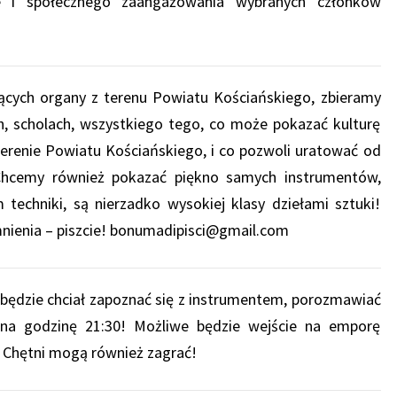
e i społecznego zaangażowania wybranych członków
ących organy z terenu Powiatu Kościańskiego, zbieramy
h, scholach, wszystkiego tego, co może pokazać kulturę
erenie Powiatu Kościańskiego, i co pozwoli uratować od
 Chcemy również pokazać piękno samych instrumentów,
techniki, są nierzadko wysokiej klasy dziełami sztuki!
mnienia – piszcie! bonumadipisci@gmail.com
będzie chciał zapoznać się z instrumentem, porozmawiać
 na godzinę 21:30! Możliwe będzie wejście na emporę
 Chętni mogą również zagrać!