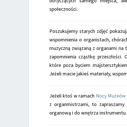
dotyczących samego miejsca, al
społeczności.
Poszukujemy starych zdjęć pokazuj
wspomnienia o organistach, chórac
muzyczną związaną z organami na t
zapomnienia cząstkę przeszłości.
które poza byciem majstersztykiem 
Jeżeli macie jakieś materiały, wspo
Jeżeli ktoś w ramach
Nocy Muzeów
z organmistrzami, to zapraszamy
organową i do wnętrza instrumentu.