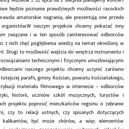
we będzie poznanie prawdziwych możliwości racockich
 prawda amatorskie nagrania, ale prezentują one przede
 organistów.W naszym projekcie chcemy pokazać inny
tym związane i w ten sposób zainteresować odbiorców
ci z nich chęć pogłębienia wiedzy na temat określony w
nt. Drugi to możliwość wejścia do wnętrza instrumentu i
rozwiązaniami technicznymi i fizycznymi umożliwiającymi
Odbiorcami naszego projektu chcemy uczynić zarówno
utejszej parafii, gminy Kościan, powiatu kościańskiego,
strybucji materiału filmowego w internecie – odbiorców
yki, historii, uczniów szkół muzycznych, turystów i
ach projektu poprosić mieszkańców regionu o zebranie
, czy to relacji ustnych, czy spisanych dotyczących
w, kalikantów, być może chórów, a więc elementów