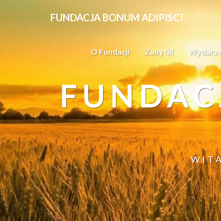
FUNDACJA BONUM ADIPISCI
O Fundacji
Zabytki
Wydarze
FUNDAC
WIT