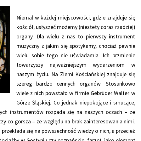
Niemal w każdej miejscowości, gdzie znajduje się
kościół, usłyszeć możemy (niestety coraz rzadziej)
organy. Dla wielu z nas to pierwszy instrument
muzyczny z jakim się spotykamy, chociaż pewnie
wielu sobie tego nie uświadamia. Ich brzmienie
towarzyszy najważniejszym wydarzeniom w
naszym życiu. Na Ziemi Kościańskiej znajduje się
szereg bardzo cennych organów. Stosunkowo
wiele z nich powstało w firmie Gebrüder Walter w
Górze Śląskiej. Co jednak niepokojące i smucące,
znych instrumentów rozpada się na naszych oczach – ze
czy co gorsza – ze względu na brak zainteresowania nimi.
przekłada się na powszechność wiedzy o nich, a przecież
ociażby w Gostyniu czy poznańskiej farze), jako element