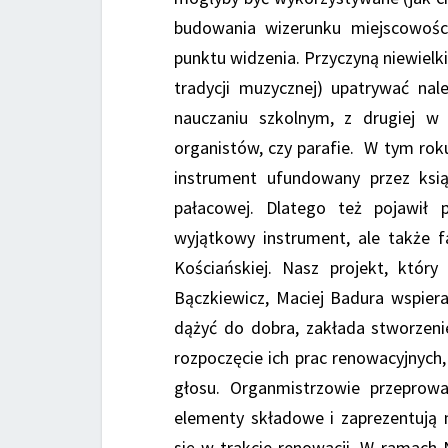
budowania wizerunku miejscowośc
punktu widzenia. Przyczyną niewielki
tradycji muzycznej) upatrywać nal
nauczaniu szkolnym, z drugiej w 
organistów, czy parafie. W tym ro
instrument ufundowany przez ksią
pałacowej. Dlatego też pojawił 
wyjątkowy instrument, ale także f
Kościańskiej. Nasz projekt, który
Bączkiewicz, Maciej Badura wspiera
dążyć do dobra, zakłada stworzeni
rozpoczęcie ich prac renowacyjnych,
głosu. Organmistrzowie przeprow
elementy składowe i zaprezentują 
się w trakcie renowacji. W ramach 