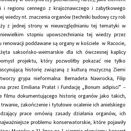
i i regionu cennego z krajoznawczego i zabytkowego
ej wiedzy nt. znaczenia organów (techniki budowy czy roli
eży z jednej strony w nieuwzględnianiu tej tematyki w
niewielkim stopniu upowszechniania tej wiedzy przez
ku renowacji poddawane są organy w kościele w Racocie,
żęta saksońsko-weimarskie dla ich ówczesnej kaplicy
pomysł projektu, który pozwoliłby pokazać nie tylko
ascynującą historię związaną z kulturą muzyczną Ziemi
 tworzy grypa nieformalna: Bernadeta Nawrocka, Filip
na przez Emiliana Prałat i Fundację „Bonum adipisci” –
e filmu dokumentującego historię organów jako takich,
 trwanie, zakończenie i tytułowe ocalenie ich anielskiego
adzający prace omówią zasady działania organów, ich
najważniejsze problemu konserwatorskie, które pojawiły
Nocy Muzeów z 31 lipca na 1 sierpnia planujemy koncert