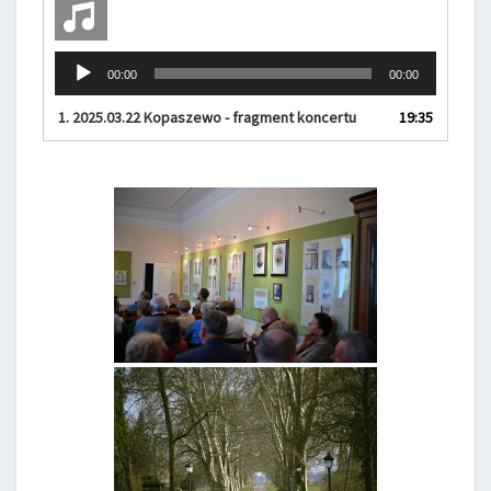
Odtwarzacz
00:00
00:00
plików
dźwiękowych
1.
2025.03.22 Kopaszewo - fragment koncertu
19:35