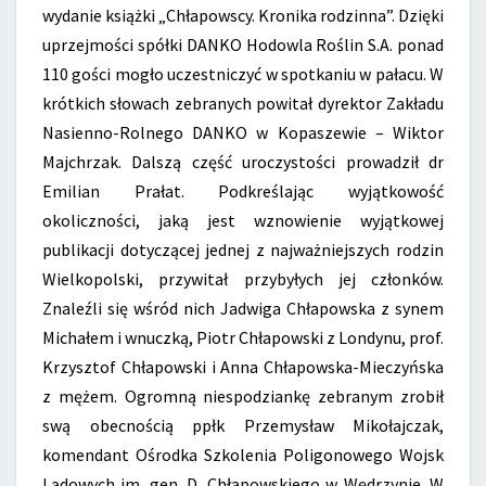
wydanie książki „Chłapowscy. Kronika rodzinna”. Dzięki
uprzejmości spółki DANKO Hodowla Roślin S.A. ponad
110 gości mogło uczestniczyć w spotkaniu w pałacu. W
krótkich słowach zebranych powitał dyrektor Zakładu
Nasienno-Rolnego DANKO w Kopaszewie – Wiktor
Majchrzak. Dalszą część uroczystości prowadził dr
Emilian Prałat. Podkreślając wyjątkowość
okoliczności, jaką jest wznowienie wyjątkowej
publikacji dotyczącej jednej z najważniejszych rodzin
Wielkopolski, przywitał przybyłych jej członków.
Znaleźli się wśród nich Jadwiga Chłapowska z synem
Michałem i wnuczką, Piotr Chłapowski z Londynu, prof.
Krzysztof Chłapowski i Anna Chłapowska-Mieczyńska
z mężem. Ogromną niespodziankę zebranym zrobił
swą obecnością ppłk Przemysław Mikołajczak,
komendant Ośrodka Szkolenia Poligonowego Wojsk
Lądowych im. gen. D. Chłapowskiego w Wędrzynie. W