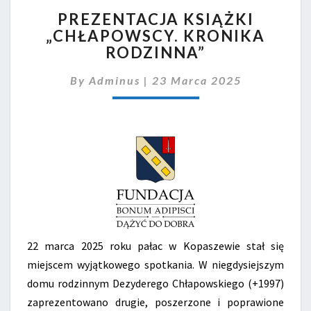
PREZENTACJA
PREZENTACJA KSIĄŻKI
KSIĄŻKI
„CHŁAPOWSCY. KRONIKA
„CHŁAPOWSCY.
RODZINNA”
KRONIKA
RODZINNA”
By
Adminus
|
23 Marca 2025
22 marca 2025 roku pałac w Kopaszewie stał się
miejscem wyjątkowego spotkania. W niegdysiejszym
domu rodzinnym Dezyderego Chłapowskiego (+1997)
zaprezentowano drugie, poszerzone i poprawione