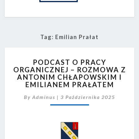
Tag:
Emilian Prałat
PODCAST
PODCAST O PRACY
O
ORGANICZNEJ – ROZMOWA Z
PRACY
ANTONIM CHŁAPOWSKIM I
ORGANICZNEJ
–
EMILIANEM PRAŁATEM
ROZMOWA
Z
By
Adminus
|
3 Października 2025
ANTONIM
CHŁAPOWSKIM
I
EMILIANEM
PRAŁATEM