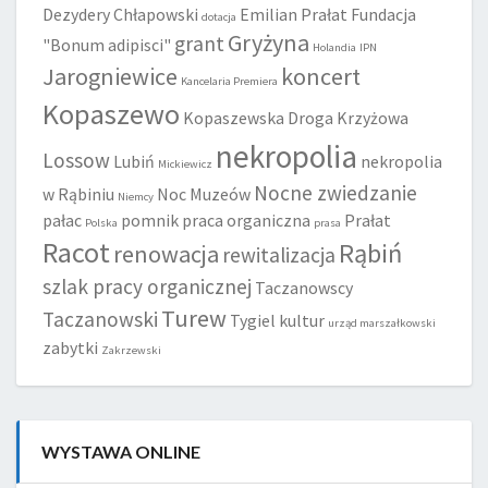
Dezydery Chłapowski
Emilian Prałat
Fundacja
dotacja
Gryżyna
grant
"Bonum adipisci"
Holandia
IPN
Jarogniewice
koncert
Kancelaria Premiera
Kopaszewo
Kopaszewska Droga Krzyżowa
nekropolia
Lossow
Lubiń
nekropolia
Mickiewicz
Nocne zwiedzanie
w Rąbiniu
Noc Muzeów
Niemcy
pałac
pomnik
praca organiczna
Prałat
Polska
prasa
Racot
Rąbiń
renowacja
rewitalizacja
szlak pracy organicznej
Taczanowscy
Turew
Taczanowski
Tygiel kultur
urząd marszałkowski
zabytki
Zakrzewski
WYSTAWA ONLINE