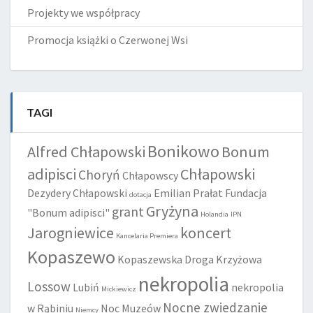
Projekty we współpracy
Promocja książki o Czerwonej Wsi
TAGI
Bonikowo
Alfred Chłapowski
Bonum
adipisci
Chłapowski
Choryń
Chłapowscy
Dezydery Chłapowski
Emilian Prałat
Fundacja
dotacja
Gryżyna
grant
"Bonum adipisci"
Holandia
IPN
Jarogniewice
koncert
Kancelaria Premiera
Kopaszewo
Kopaszewska Droga Krzyżowa
nekropolia
Lossow
Lubiń
nekropolia
Mickiewicz
Nocne zwiedzanie
w Rąbiniu
Noc Muzeów
Niemcy