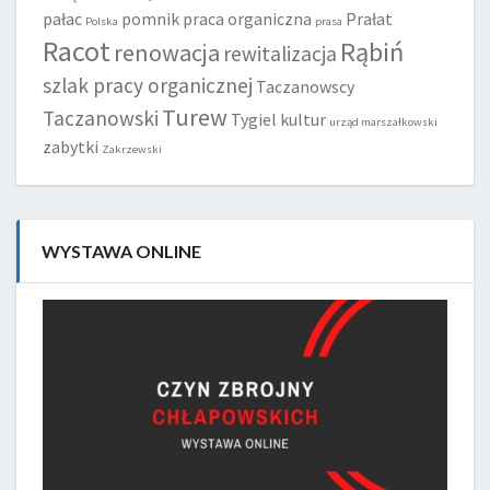
pałac
pomnik
praca organiczna
Prałat
Polska
prasa
Racot
Rąbiń
renowacja
rewitalizacja
szlak pracy organicznej
Taczanowscy
Turew
Taczanowski
Tygiel kultur
urząd marszałkowski
zabytki
Zakrzewski
WYSTAWA ONLINE