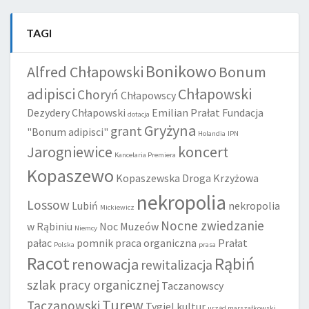
TAGI
Bonikowo
Alfred Chłapowski
Bonum
adipisci
Chłapowski
Choryń
Chłapowscy
Dezydery Chłapowski
Emilian Prałat
Fundacja
dotacja
Gryżyna
grant
"Bonum adipisci"
Holandia
IPN
Jarogniewice
koncert
Kancelaria Premiera
Kopaszewo
Kopaszewska Droga Krzyżowa
nekropolia
Lossow
Lubiń
nekropolia
Mickiewicz
Nocne zwiedzanie
w Rąbiniu
Noc Muzeów
Niemcy
pałac
pomnik
praca organiczna
Prałat
Polska
prasa
Racot
Rąbiń
renowacja
rewitalizacja
szlak pracy organicznej
Taczanowscy
Turew
Taczanowski
Tygiel kultur
urząd marszałkowski