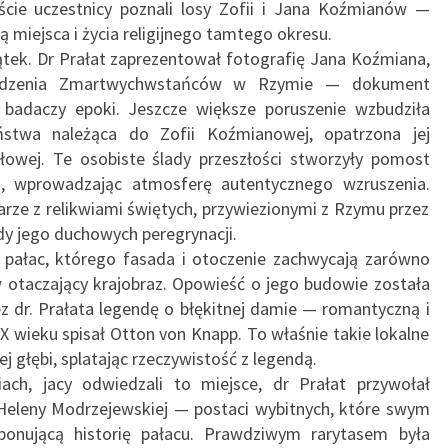
cie uczestnicy poznali losy Zofii i Jana Koźmianów —
ą miejsca i życia religijnego tamtego okresu.
tek. Dr Prałat zaprezentował fotografię Jana Koźmiana,
adzenia Zmartwychwstańców w Rzymie — dokument
i badaczy epoki. Jeszcze większe poruszenie wzbudziła
ństwa należąca do Zofii Koźmianowej, opatrzona jej
owej. Te osobiste ślady przeszłości stworzyły pomost
ą, wprowadzając atmosferę autentycznego wzruszenia.
arze z relikwiami świętych, przywiezionymi z Rzymu przez
y jego duchowych peregrynacji.
d pałac, którego fasada i otoczenie zachwycają zarówno
w otaczający krajobraz. Opowieść o jego budowie została
 dr. Prałata legendę o błękitnej damie — romantyczną i
IX wieku spisał Otton von Knapp. To właśnie takie lokalne
głębi, splatając rzeczywistość z legendą.
ch, jacy odwiedzali to miejsce, dr Prałat przywołał
eleny Modrzejewskiej — postaci wybitnych, które swym
ponującą historię pałacu. Prawdziwym rarytasem była