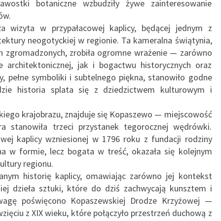
awostki botaniczne wzbudziły żywe zainteresowanie
ów.
a wizyta w przypałacowej kaplicy, będącej jednym z
ektury neogotyckiej w regionie. Ta kameralna świątynia,
ch zgromadzonych, zrobiła ogromne wrażenie — zarówno
e architektonicznej, jak i bogactwu historycznych oraz
cy, pełne symboliki i subtelnego piękna, stanowiło godne
zie historia splata się z dziedzictwem kulturowym i
skiego krajobrazu, znajduje się Kopaszewo — miejscowość
óra stanowiła trzeci przystanek tegorocznej wędrówki.
iwej kaplicy wzniesionej w 1796 roku z fundacji rodziny
na w formie, lecz bogata w treść, okazała się kolejnym
ultury regionu.
ranym historię kaplicy, omawiając zarówno jej kontekst
iej dzieła sztuki, które do dziś zachwycają kunsztem i
uwagę poświęcono Kopaszewskiej Drodze Krzyżowej —
ęciu z XIX wieku, które połączyło przestrzeń duchową z