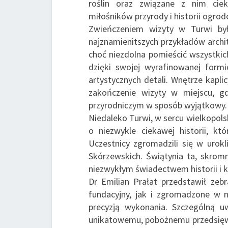
roślin oraz związane z nim ciek
miłośników przyrody i historii ogrod
Zwieńczeniem wizyty w Turwi był
najznamienitszych przykładów archit
choć niezdolna pomieścić wszystki
dzięki swojej wyrafinowanej formi
artystycznych detali. Wnętrze kapli
zakończenie wizyty w miejscu, gd
przyrodniczym w sposób wyjątkowy.
Niedaleko Turwi, w sercu wielkopol
o niezwykle ciekawej historii, kt
Uczestnicy zgromadzili się w urokl
Skórzewskich. Świątynia ta, skrom
niezwykłym świadectwem historii i k
Dr Emilian Prałat przedstawił zeb
fundacyjny, jak i zgromadzone w n
precyzją wykonania. Szczególną 
unikatowemu, pobożnemu przedsięwzi