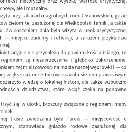
ontekst historyczny oraz wysoką wartość artystyczną,
chowy, ale i muzealny.
yta przy tablicach nagrobnych rodu Chłapowskich, gdzie
wicielom tej zasłużonej dla Wielkopolski familii, a także
nu. Zwieńczeniem dnia była wizyta w neoklasycystycznej
ch — miejscu zadumy i refleksji, a zarazem przykładzie
lnej.
nistracyjnie nie przynależą do powiatu kościańskiego, to
 regionem są niezaprzeczalne i głęboko zakorzenione.
pisem tej miejscowości na mapie naszej wędrówki i — co
ej większości uczestników okazała się ona prawdziwym
oszerzyło wiedzę o lokalnej historii, ale także wzbudziło
dnością dziedzictwa, które wciąż czeka na ponowne
rzyć się w ulotki, broszury związane z regionem, mapy
ominek.
znej trasie zwiedzania była Turew — miejscowość o
rycznym, stanowiąca gniazdo rodowe zasłużonej dla