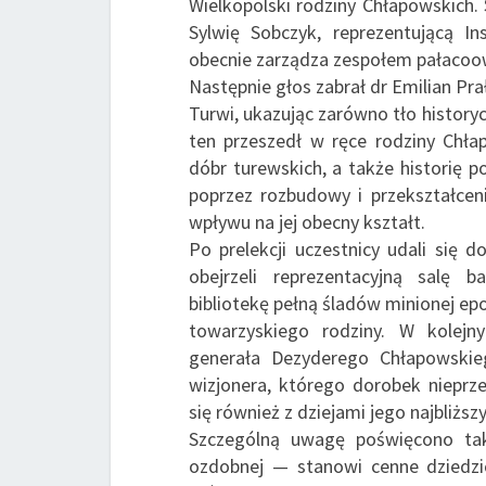
Wielkopolski rodziny Chłapowskich. 
Sylwię Sobczyk, reprezentującą In
obecnie zarządza zespołem pałaco
Następnie głos zabrał dr Emilian Pra
Turwi, ukazując zarówno tło historyc
ten przeszedł w ręce rodziny Chła
dóbr turewskich, a także historię p
poprzez rozbudowy i przekształcen
wpływu na jej obecny kształt.
Po prelekcji uczestnicy udali się
obejrzeli reprezentacyjną salę 
bibliotekę pełną śladów minionej ep
towarzyskiego rodziny. W kolejny
generała Dezyderego Chłapowskie
wizjonera, którego dorobek nieprzer
się również z dziejami jego najbliżs
Szczególną uwagę poświęcono tak
ozdobnej — stanowi cenne dziedzic