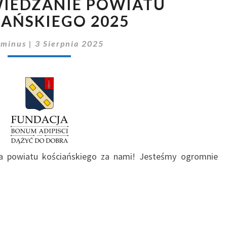
IEDZANIE POWIATU
ZWIEDZANIE
POWIATU
AŃSKIEGO 2025
KOŚCIAŃSKIEGO
2025
minus
|
3 Sierpnia 2025
ia powiatu kościańskiego za nami! Jesteśmy ogromnie