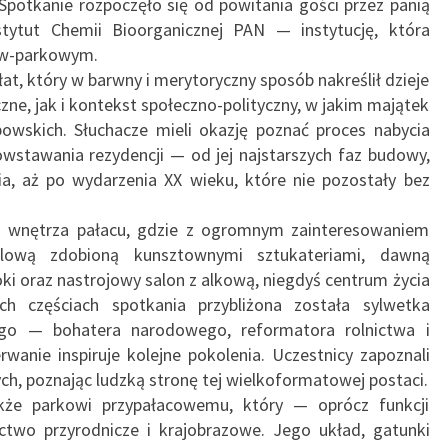
Spotkanie rozpoczęło się od powitania gości przez panią
stytut Chemii Bioorganicznej PAN — instytucję, która
ow-parkowym.
łat, który w barwny i merytoryczny sposób nakreślił dzieje
zne, jak i kontekst społeczno-polityczny, w jakim majątek
powskich. Słuchacze mieli okazję poznać proces nabycia
owstawania rezydencji — od jej najstarszych faz budowy,
ia, aż po wydarzenia XX wieku, które nie pozostały bez
 do wnętrza pałacu, gdzie z ogromnym zainteresowaniem
balową zdobioną kunsztownymi sztukateriami, dawną
oki oraz nastrojowy salon z alkową, niegdyś centrum życia
ch częściach spotkania przybliżona została sylwetka
go — bohatera narodowego, reformatora rolnictwa i
wanie inspiruje kolejne pokolenia. Uczestnicy zapoznali
zych, poznając ludzką stronę tej wielkoformatowej postaci.
że parkowi przypałacowemu, który — oprócz funkcji
two przyrodnicze i krajobrazowe. Jego układ, gatunki