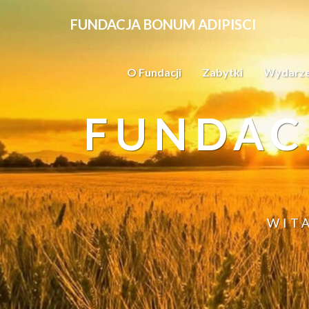
FUNDACJA BONUM ADIPISCI
O Fundacji
Zabytki
Wydarze
FUNDAC
WIT