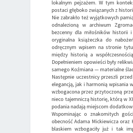
lokalnym pejzażem. W tym kontekś
postaci głęboko związanych z histori
Nie zabrakło też wyjątkowych pamią
odnalezioną w archiwum Zgrom
bezcenny dla miłośników historii 
oryginalna książeczka do naboże
odręcznym wpisem na stronie tytuł
między historią a współczesności
Dopełnieniem opowieści były relikwi
samego Koźmiana — materialne ślad
Następnie uczestnicy przeszli prze
elegancją, jak i harmonią wpisania 
wzbogacona przez przytoczoną przez
nieco tajemniczą historię, którą w X
podania nadają miejscom dodatkowej 
Wspominając o znakomitych gościa
obecność Adama Mickiewicza oraz H
blaskiem wzbogaciły już i tak im