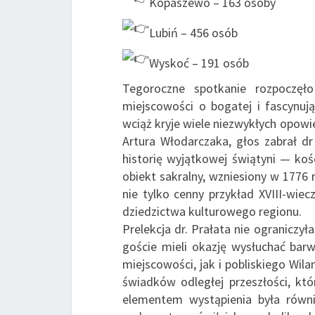
Kopaszewo – 163 osoby
Lubiń – 456 osób
Wyskoć – 191 osób
Tegoroczne spotkanie rozpoczę
miejscowości o bogatej i fascynując
wciąż kryje wiele niezwykłych opowi
Artura Włodarczaka, głos zabrał dr
historię wyjątkowej świątyni — koś
obiekt sakralny, wzniesiony w 1776 
nie tylko cenny przykład XVIII-wiec
dziedzictwa kulturowego regionu.
Prelekcja dr. Prałata nie ograniczy
goście mieli okazję wysłuchać barw
miejscowości, jak i pobliskiego Wi
świadków odległej przeszłości, któ
elementem wystąpienia była równie