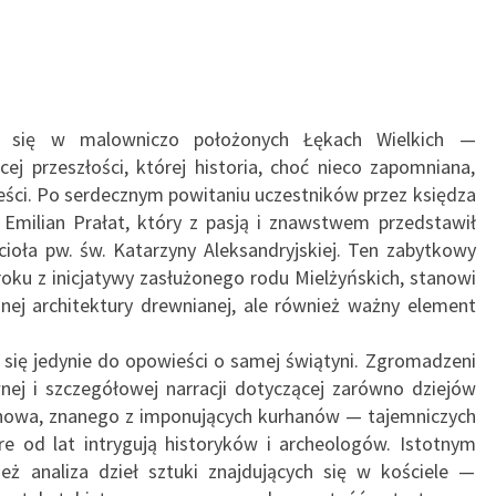
ło się w malowniczo położonych Łękach Wielkich —
ej przeszłości, której historia, choć nieco zapomniana,
eści. Po serdecznym powitaniu uczestników przez księdza
 Emilian Prałat, który z pasją i znawstwem przedstawił
cioła pw. św. Katarzyny Aleksandryjskiej. Ten zabytkowy
roku z inicjatywy zasłużonego rodu Mielżyńskich, stanowi
znej architektury drewnianej, ale również ważny element
ła się jedynie do opowieści o samej świątyni. Zgromadzeni
nej i szczegółowej narracji dotyczącej zarówno dziejów
lanowa, znanego z imponujących kurhanów — tajemniczych
re od lat intrygują historyków i archeologów. Istotnym
ż analiza dzieł sztuki znajdujących się w kościele —