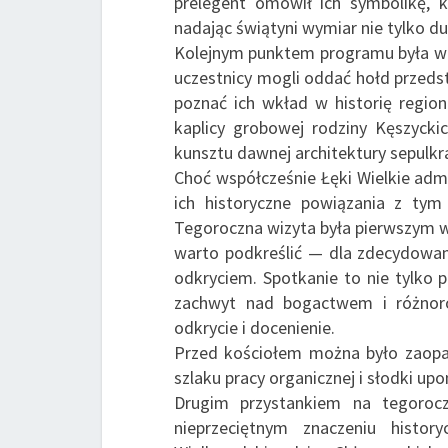
prelegent omówił ich symbolikę, k
nadając świątyni wymiar nie tylko du
Kolejnym punktem programu była wiz
uczestnicy mogli oddać hołd przedsta
poznać ich wkład w historię regio
kaplicy grobowej rodziny Kęszycki
kunsztu dawnej architektury sepulkra
Choć współcześnie Łęki Wielkie admi
ich historyczne powiązania z tym
Tegoroczna wizyta była pierwszym w
warto podkreślić — dla zdecydowan
odkryciem. Spotkanie to nie tylko p
zachwyt nad bogactwem i różnoro
odkrycie i docenienie.
Przed kościołem można było zaopat
szlaku pracy organicznej i słodki up
Drugim przystankiem na tegoroc
nieprzeciętnym znaczeniu histo