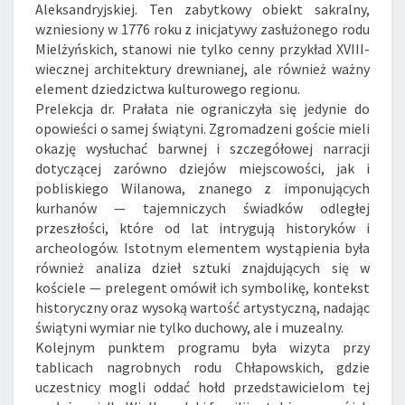
Aleksandryjskiej. Ten zabytkowy obiekt sakralny,
wzniesiony w 1776 roku z inicjatywy zasłużonego rodu
Mielżyńskich, stanowi nie tylko cenny przykład XVIII-
wiecznej architektury drewnianej, ale również ważny
element dziedzictwa kulturowego regionu.
Prelekcja dr. Prałata nie ograniczyła się jedynie do
opowieści o samej świątyni. Zgromadzeni goście mieli
okazję wysłuchać barwnej i szczegółowej narracji
dotyczącej zarówno dziejów miejscowości, jak i
pobliskiego Wilanowa, znanego z imponujących
kurhanów — tajemniczych świadków odległej
przeszłości, które od lat intrygują historyków i
archeologów. Istotnym elementem wystąpienia była
również analiza dzieł sztuki znajdujących się w
kościele — prelegent omówił ich symbolikę, kontekst
historyczny oraz wysoką wartość artystyczną, nadając
świątyni wymiar nie tylko duchowy, ale i muzealny.
Kolejnym punktem programu była wizyta przy
tablicach nagrobnych rodu Chłapowskich, gdzie
uczestnicy mogli oddać hołd przedstawicielom tej