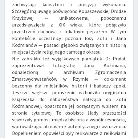
zachwycają kunsztem i precyzją wykonania.
Szczególną uwagę poświęcono Kopaszewskiej Drodze
Krzyżowej — unikatowemu, pobożnemu
przedsięwzięciu z XIX wieku, które połączyło
przestrzeń duchową z lokalnym pejzażem. W tym
kontekście uczestnicy poznali losy Zofii i Jana
Koźmianów — postaci głęboko związanych z historią
miejsca i życia religijnego tamtego okresu.
Nie zabrakło też wyjątkowych pamiątek. Dr Prałat
zaprezentował fotografię Jana Koźmiana,
odnalezioną w archiwum Zgromadzenia
Zmartwychwstańców w Rzymie — dokument
bezcenny dla miłośników historii i badaczy epoki.
Jeszcze większe poruszenie wzbudziła oryginalna
książeczka do nabożeństwa należąca do Zofii
Koźmianowej, opatrzona jej odręcznym wpisem na
stronie tytułowej. Te osobiste ślady przeszłości
stworzyły pomost między historią a współczesnością,
wprowadzając atmosferę autentycznego wzruszenia.
Dopełnieniem opowieści były relikwiarze z relikwiami