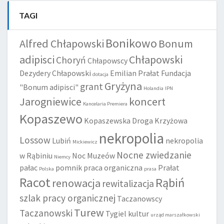
TAGI
Bonikowo
Alfred Chłapowski
Bonum
adipisci
Chłapowski
Choryń
Chłapowscy
Dezydery Chłapowski
Emilian Prałat
Fundacja
dotacja
Gryżyna
grant
"Bonum adipisci"
Holandia
IPN
Jarogniewice
koncert
Kancelaria Premiera
Kopaszewo
Kopaszewska Droga Krzyżowa
nekropolia
Lossow
Lubiń
nekropolia
Mickiewicz
Nocne zwiedzanie
w Rąbiniu
Noc Muzeów
Niemcy
pałac
pomnik
praca organiczna
Prałat
Polska
prasa
Racot
Rąbiń
renowacja
rewitalizacja
szlak pracy organicznej
Taczanowscy
Turew
Taczanowski
Tygiel kultur
urząd marszałkowski