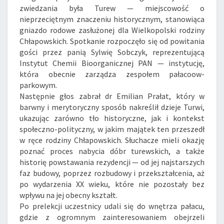
zwiedzania była Turew — miejscowość o
nieprzeciętnym znaczeniu historycznym, stanowiąca
gniazdo rodowe zasłużonej dla Wielkopolski rodziny
Chłapowskich. Spotkanie rozpoczęło się od powitania
gości przez panią Sylwię Sobczyk, reprezentującą
Instytut Chemii Bioorganicznej PAN — instytucję,
która obecnie zarządza zespołem pałacoow-
parkowym.
Następnie głos zabrał dr Emilian Prałat, który w
barwny i merytoryczny sposób nakreślił dzieje Turwi,
ukazując zarówno tło historyczne, jak i kontekst
społeczno-polityczny, w jakim majątek ten przeszedł
w ręce rodziny Chłapowskich. Słuchacze mieli okazję
poznać proces nabycia dóbr turewskich, a także
historię powstawania rezydencji — od jej najstarszych
faz budowy, poprzez rozbudowy i przekształcenia, aż
po wydarzenia XX wieku, które nie pozostały bez
wpływu na jej obecny kształt.
Po prelekcji uczestnicy udali się do wnętrza pałacu,
gdzie z ogromnym zainteresowaniem obejrzeli