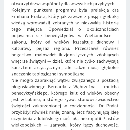
otworzył drzwi wspólnoty dla wszystkich przybyłych.
Kolejnym punktem programu była prelekcja dra
Emiliana Prałata, który jak zawsze z pasją i głęboką
wiedzą wprowadził zebranych w niezwykłą historię
tego miejsca. Opowiedział o okolicznościach
pojawienia się benedyktynów w Wielkopolsce —
zakonu, który od wieków kształtuje duchowy i
kulturowy pejzaż regionu. Przedstawił również
bogactwo malowideł iluzjonistycznych zdobiących
wnętrze świątyni — dzieł, które nie tylko zachwycają
kunsztem artystycznym, ale także niosą głębokie
znaczenie teologiczne i symboliczne.
Nie mogło zabraknąć wątku związanego z postacią
błogosławionego Bernarda z Wąbrzeźna — mnicha
benedyktyńskiego, którego kult od wieków obecny
jest w Lubiniu, a którego żywot stanowi świadectwo
świętości zakorzenionej w codzienności. Dr Prałat
przybliżył również mniej znaną, lecz fascynującą ideę
uczynienia z lubińskiego kościoła nekropolii Piastów
wielkopolskich — zamysłu, który łączy duchowość,