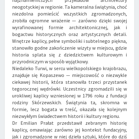
neogotyckiej w regionie. Ta kameralna świątynia, choć
niezdolna pomieścić wszystkich zgromadzonych,
zrobiła ogromne wrażenie — zarówno dzięki swojej
wyrafinowanej formie architektonicznej, jak i
bogactwu historycznych oraz artystycznych detali.
Wnętrze kaplicy, pełne symboliki i subtelnego piękna,
stanowiło godne zakończenie wizyty w miejscu, gdzie
historia splata się z dziedzictwem kulturowym i
przyrodniczym w sposób wyjątkowy.
Niedaleko Turwi, w sercu wielkopolskiego krajobrazu,
znajduje się Kopaszewo — miejscowość o niezwykle
ciekawej historii, która stanowiła trzeci przystanek
tegorocznej wędrówki. Uczestnicy zgromadzili się w
urokliwej kaplicy wzniesionej w 1796 roku z fundacji
rodziny Skórzewskich. Świątynia ta, skromna w
formie, lecz bogata w treść, okazała się kolejnym
niezwykłym świadectwem historii i kultury regionu.
Dr Emilian Prałat przedstawił zebranym historię
kaplicy, omawiając zarówno jej kontekst fundacyjny,
jak i zgromadzone w niej dzieła sztuki, które do dziś