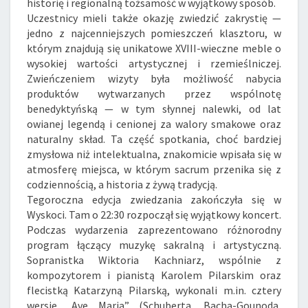
historię i regionalną tożsamość w wyjątkowy sposób.
Uczestnicy mieli także okazję zwiedzić zakrystię —
jedno z najcenniejszych pomieszczeń klasztoru, w
którym znajdują się unikatowe XVIII-wieczne meble o
wysokiej wartości artystycznej i rzemieślniczej.
Zwieńczeniem wizyty była możliwość nabycia
produktów wytwarzanych przez wspólnotę
benedyktyńską — w tym słynnej nalewki, od lat
owianej legendą i cenionej za walory smakowe oraz
naturalny skład. Ta część spotkania, choć bardziej
zmysłowa niż intelektualna, znakomicie wpisała się w
atmosferę miejsca, w którym sacrum przenika się z
codziennością, a historia z żywą tradycją.
Tegoroczna edycja zwiedzania zakończyła się w
Wyskoci. Tam o 22:30 rozpoczął się wyjątkowy koncert.
Podczas wydarzenia zaprezentowano różnorodny
program łączący muzykę sakralną i artystyczną.
Sopranistka Wiktoria Kachniarz, wspólnie z
kompozytorem i pianistą Karolem Pilarskim oraz
flecistką Katarzyną Pilarską, wykonali m.in. cztery
wersje „Ave Maria” (Schuberta, Bacha-Gounoda,