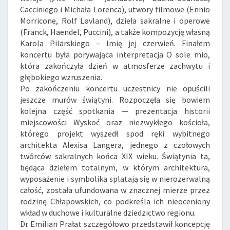
Cacciniego i Michała Lorenca), utwory filmowe (Ennio
Morricone, Rolf Løvland), dzieła sakralne i operowe
(Franck, Haendel, Puccini), a także kompozycję własną
Karola Pilarskiego – Imię jej czerwień. Finałem
koncertu była porywająca interpretacja O sole mio,
która zakończyła dzień w atmosferze zachwytu i
głębokiego wzruszenia.
Po zakończeniu koncertu uczestnicy nie opuścili
jeszcze murów świątyni. Rozpoczęła się bowiem
kolejna część spotkania — prezentacja historii
miejscowości Wyskoć oraz niezwykłego kościoła,
którego projekt wyszedł spod ręki wybitnego
architekta Alexisa Langera, jednego z czołowych
twórców sakralnych końca XIX wieku. Świątynia ta,
będąca dziełem totalnym, w którym architektura,
wyposażenie i symbolika splatają się w nierozerwalną
całość, została ufundowana w znacznej mierze przez
rodzinę Chłapowskich, co podkreśla ich nieoceniony
wkład w duchowe i kulturalne dziedzictwo regionu.
Dr Emilian Prałat szczegółowo przedstawił koncepcję