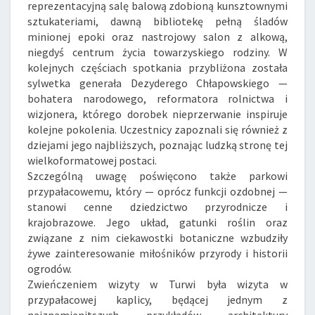
reprezentacyjną salę balową zdobioną kunsztownymi
sztukateriami, dawną bibliotekę pełną śladów
minionej epoki oraz nastrojowy salon z alkową,
niegdyś centrum życia towarzyskiego rodziny. W
kolejnych częściach spotkania przybliżona została
sylwetka generała Dezyderego Chłapowskiego —
bohatera narodowego, reformatora rolnictwa i
wizjonera, którego dorobek nieprzerwanie inspiruje
kolejne pokolenia. Uczestnicy zapoznali się również z
dziejami jego najbliższych, poznając ludzką stronę tej
wielkoformatowej postaci.
Szczególną uwagę poświęcono także parkowi
przypałacowemu, który — oprócz funkcji ozdobnej —
stanowi cenne dziedzictwo przyrodnicze i
krajobrazowe. Jego układ, gatunki roślin oraz
związane z nim ciekawostki botaniczne wzbudziły
żywe zainteresowanie miłośników przyrody i historii
ogrodów.
Zwieńczeniem wizyty w Turwi była wizyta w
przypałacowej kaplicy, będącej jednym z
najznamienitszych przykładów architektury