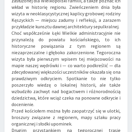
zasłużonej dla Wielkopolski familii, a także poznać ich
wkład w historię regionu. Zwieńczeniem dnia była
wizyta w neoklasycystycznej kaplicy grobowej rodziny
Kęszyckich — miejscu zadumy i refleksji, a zarazem
przykładzie kunsztu dawnej architektury sepulkralnej.
Choć współcześnie Łęki Wielkie administracyjnie nie
przynależą do powiatu kościańskiego, to ich
historyczne powiązania z tym regionem są
niezaprzeczalne i głęboko zakorzenione. Tegoroczna
wizyta była pierwszym wpisem tej miejscowości na
mapie naszej wędrówki i — co warto podkreślić — dla
zdecydowanej większości uczestników okazała się ona
prawdziwym odkryciem. Spotkanie to nie tylko
poszerzyło wiedzę o lokalnej historii, ale także
wzbudziło zachwyt nad bogactwem i różnorodnością
dziedzictwa, które wciąż czeka na ponowne odkrycie i
docenienie.
Przed kościołem można było zaopatrzyć się w ulotki,
broszury związane z regionem, mapy szlaku pracy
organicznej i słodki upominek.
Drugim przystankiem na tegorocznej trasie