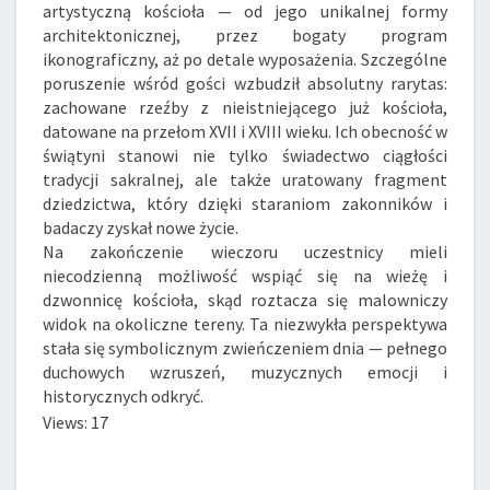
artystyczną kościoła — od jego unikalnej formy
architektonicznej, przez bogaty program
ikonograficzny, aż po detale wyposażenia. Szczególne
poruszenie wśród gości wzbudził absolutny rarytas:
zachowane rzeźby z nieistniejącego już kościoła,
datowane na przełom XVII i XVIII wieku. Ich obecność w
świątyni stanowi nie tylko świadectwo ciągłości
tradycji sakralnej, ale także uratowany fragment
dziedzictwa, który dzięki staraniom zakonników i
badaczy zyskał nowe życie.
Na zakończenie wieczoru uczestnicy mieli
niecodzienną możliwość wspiąć się na wieżę i
dzwonnicę kościoła, skąd roztacza się malowniczy
widok na okoliczne tereny. Ta niezwykła perspektywa
stała się symbolicznym zwieńczeniem dnia — pełnego
duchowych wzruszeń, muzycznych emocji i
historycznych odkryć.
Views: 17