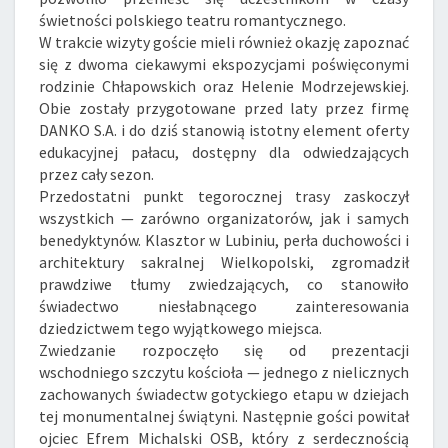
świetności polskiego teatru romantycznego.
W trakcie wizyty goście mieli również okazję zapoznać
się z dwoma ciekawymi ekspozycjami poświęconymi
rodzinie Chłapowskich oraz Helenie Modrzejewskiej.
Obie zostały przygotowane przed laty przez firmę
DANKO S.A. i do dziś stanowią istotny element oferty
edukacyjnej pałacu, dostępny dla odwiedzających
przez cały sezon.
Przedostatni punkt tegorocznej trasy zaskoczył
wszystkich — zarówno organizatorów, jak i samych
benedyktynów. Klasztor w Lubiniu, perła duchowości i
architektury sakralnej Wielkopolski, zgromadził
prawdziwe tłumy zwiedzających, co stanowiło
świadectwo niesłabnącego zainteresowania
dziedzictwem tego wyjątkowego miejsca.
Zwiedzanie rozpoczęło się od prezentacji
wschodniego szczytu kościoła — jednego z nielicznych
zachowanych świadectw gotyckiego etapu w dziejach
tej monumentalnej świątyni. Następnie gości powitał
ojciec Efrem Michalski OSB, który z serdecznością