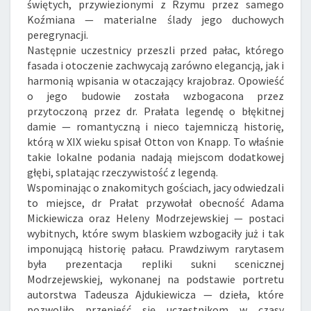
świętych, przywiezionymi z Rzymu przez samego
Koźmiana — materialne ślady jego duchowych
peregrynacji.
Następnie uczestnicy przeszli przed pałac, którego
fasada i otoczenie zachwycają zarówno elegancją, jak i
harmonią wpisania w otaczający krajobraz. Opowieść
o jego budowie została wzbogacona przez
przytoczoną przez dr. Prałata legendę o błękitnej
damie — romantyczną i nieco tajemniczą historię,
którą w XIX wieku spisał Otton von Knapp. To właśnie
takie lokalne podania nadają miejscom dodatkowej
głębi, splatając rzeczywistość z legendą.
Wspominając o znakomitych gościach, jacy odwiedzali
to miejsce, dr Prałat przywołał obecność Adama
Mickiewicza oraz Heleny Modrzejewskiej — postaci
wybitnych, które swym blaskiem wzbogaciły już i tak
imponującą historię pałacu. Prawdziwym rarytasem
była prezentacja repliki sukni scenicznej
Modrzejewskiej, wykonanej na podstawie portretu
autorstwa Tadeusza Ajdukiewicza — dzieła, które
pozwoliło przenieść się uczestnikom w czasy