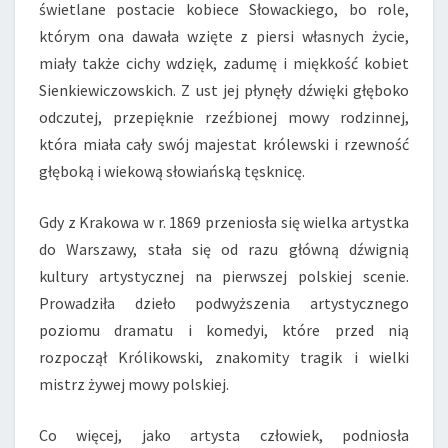
świetlane postacie kobiece Słowackiego, bo role,
którym ona dawała wzięte z piersi własnych życie,
miały także cichy wdzięk, zadumę i miękkość kobiet
Sienkiewiczowskich. Z ust jej płynęły dźwięki głęboko
odczutej, przepięknie rzeźbionej mowy rodzinnej,
która miała cały swój majestat królewski i rzewność
głęboką i wiekową słowiańską tęsknicę.
Gdy z Krakowa w r. 1869 przeniosła się wielka artystka
do Warszawy, stała się od razu główną dźwignią
kultury artystycznej na pierwszej polskiej scenie.
Prowadziła dzieło podwyższenia artystycznego
poziomu dramatu i komedyi, które przed nią
rozpoczął Królikowski, znakomity tragik i wielki
mistrz żywej mowy polskiej.
Co więcej, jako artysta człowiek, podniosła