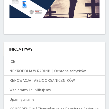
INICJATYWY
ICE
NEKROPOLIA W RĄBINIU | Ochrona zabytków
RENOWACJA TABLIC ORGANICZNIKÓW
Wspieramy i publikujemy
Upamiętnianie
KONFERENCJA | Ziemiaństwo od Bałtyku do Adriatyku