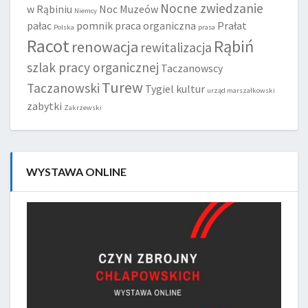
Nocne zwiedzanie
w Rąbiniu
Noc Muzeów
Niemcy
pałac
pomnik
praca organiczna
Prałat
Polska
prasa
Racot
Rąbiń
renowacja
rewitalizacja
szlak pracy organicznej
Taczanowscy
Turew
Taczanowski
Tygiel kultur
urząd marszałkowski
zabytki
Zakrzewski
WYSTAWA ONLINE