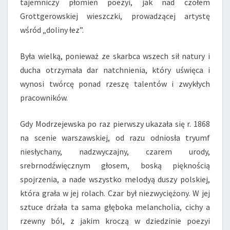
tajemniczy płomień poezyi, jak nad czołem
Grottgerowskiej wieszczki, prowadzącej artystę
wśród „doliny łez”.
Była wielką, ponieważ ze skarbca wszech sił natury i
ducha otrzymała dar natchnienia, który uświęca i
wynosi twórcę ponad rzeszę talentów i zwykłych
pracowników.
Gdy Modrzejewska po raz pierwszy ukazała się r. 1868
na scenie warszawskiej, od razu odniosła tryumf
niesłychany, nadzwyczajny, czarem urody,
srebrnodźwięcznym głosem, boską pięknością
spojrzenia, a nade wszystko melodyą duszy polskiej,
która grała w jej rolach. Czar był niezwyciężony. W jej
sztuce drżała ta sama głęboka melancholia, cichy a
rzewny ból, z jakim kroczą w dziedzinie poezyi