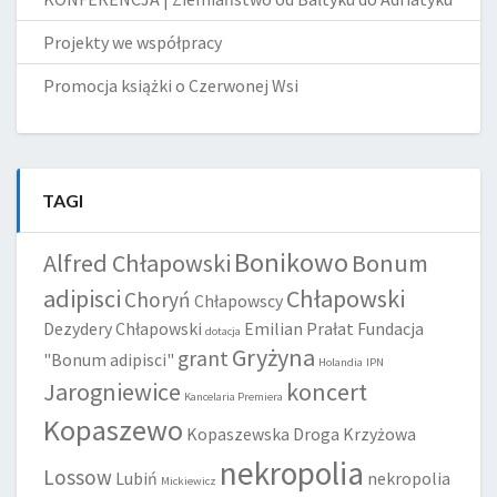
Projekty we współpracy
Promocja książki o Czerwonej Wsi
TAGI
Bonikowo
Alfred Chłapowski
Bonum
adipisci
Chłapowski
Choryń
Chłapowscy
Dezydery Chłapowski
Emilian Prałat
Fundacja
dotacja
Gryżyna
grant
"Bonum adipisci"
Holandia
IPN
Jarogniewice
koncert
Kancelaria Premiera
Kopaszewo
Kopaszewska Droga Krzyżowa
nekropolia
Lossow
Lubiń
nekropolia
Mickiewicz