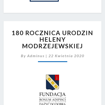
180
180 ROCZNICA URODZIN
ROCZNICA
URODZIN
HELENY
HELENY
MODRZEJEWSKIEJ
MODRZEJEWSKIEJ
By
Adminus
|
22 Kwietnia 2020