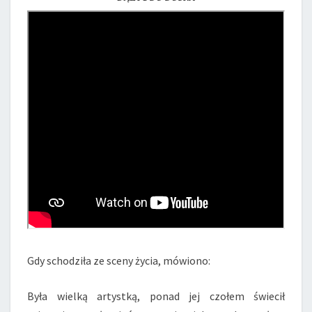
Gdy schodziła ze sceny życia, mówiono:
Była wielką artystką, ponad jej czołem świecił