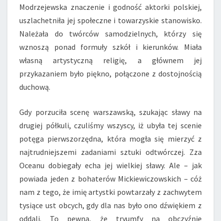
Modrzejewska znaczenie i godność aktorki polskiej,
uszlachetniła jej społeczne i towarzyskie stanowisko.
Należała do twórców samodzielnych, którzy się
wznoszą ponad formuły szkół i kierunków. Miała
własną artystyczną religię, a głównem jej
przykazaniem było piękno, połączone z dostojnością
duchową.
Gdy porzuciła scenę warszawską, szukając sławy na
drugiej półkuli, czuliśmy wszyscy, iż ubyła tej scenie
potęga pierwszorzędna, która mogła się mierzyć z
najtrudniejszemi zadaniami sztuki odtwórczej. Zza
Oceanu dobiegały echa jej wielkiej sławy. Ale – jak
powiada jeden z bohaterów Mickiewiczowskich – cóż
nam z tego, że imię artystki powtarzały z zachwytem
tysiące ust obcych, gdy dla nas było ono dźwiękiem z
oddali. To pewna, że tryumfy na obczyźnie