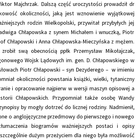
or Majchrzak. Dalszą część uroczystości prowadził dr
tkowość okoliczności, jaką jest wznowienie wyjątkowej
ażniejszych rodzin Wielkopolski, przywitał przybyłych jej
 Jadwiga Chłapowska z synem Michałem i wnuczką, Piotr
ztof Chłapowski i Anna Chłapowska-Mieczyńska z mężem.
zrobił swą obecnością ppłk Przemysław Mikołajczak,
gonowego Wojsk Lądowych im. gen. D. Chłapowskiego w
 słowach Piotr Chłapowski – syn Dezyderego – w imieniu
mniał okoliczności powstania książki, wielki, tytaniczny
branie i opracowanie najpierw w wersji maszyn opisowej a
historii Chłapowskich. Przypomniał także osobę Wandy
ynopisy by mogły dotrzeć do licznej rodziny. Nadmienił,
one o anglojęzyczne przedmowy do pierwszego i nowego
tłumaczenia biogramów ważniejszych postaci i opisy
 szczególnie dużym przeżyciem dla niego była możliwość