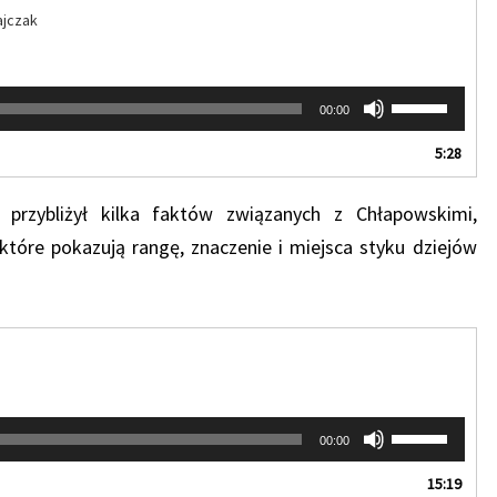
ajczak
Używaj
00:00
strzałek
do
5:28
góry
oraz
 przybliżył kilka faktów związanych z Chłapowskimi,
do
dołu
 które pokazują rangę, znaczenie i miejsca styku dziejów
aby
zwiększyć
lub
zmniejszyć
głośność.
Używaj
00:00
strzałek
do
15:19