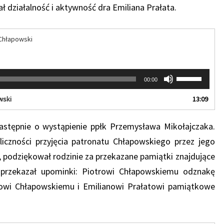
 działalność i aktywność dra Emiliana Prałata.
Chłapowski
Używaj
00:00
strzałek
do
wski
13:09
góry
oraz
astępnie o wystąpienie ppłk Przemysława Mikołajczaka.
do
dołu
iczności przyjęcia patronatu Chłapowskiego przez jego
aby
a, podziękował rodzinie za przekazane pamiątki znajdujące
zwiększyć
lub
z przekazał upominki: Piotrowi Chłapowskiemu odznakę
zmniejszyć
fowi Chłapowskiemu i Emilianowi Prałatowi pamiątkowe
głośność.