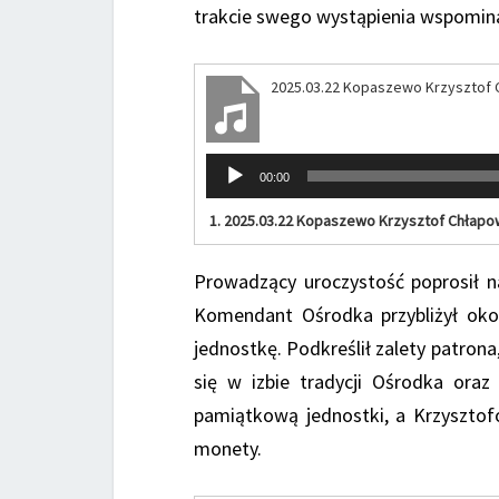
trakcie swego wystąpienia wspominał
2025.03.22 Kopaszewo Krzysztof 
Odtwarzacz
00:00
plików
dźwiękowych
1.
2025.03.22 Kopaszewo Krzysztof Chłapo
Prowadzący uroczystość poprosił n
Komendant Ośrodka przybliżył okol
jednostkę. Podkreślił zalety patron
się w izbie tradycji Ośrodka ora
pamiątkową jednostki, a Krzyszto
monety.