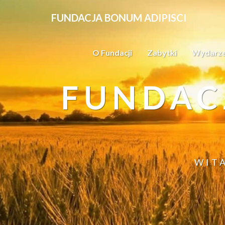
FUNDACJA BONUM ADIPISCI
O Fundacji
Zabytki
Wydarze
FUNDAC
WIT