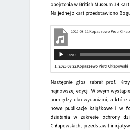
obejrzenia w British Museum 14 kart
Na jednej z kart przedstawiono Bo
2025.03.22 Kopaszewo Piotr Chła
Odtwarzacz
00:00
plików
dźwiękowych
1.
2025.03.22 Kopaszewo Piotr Chłapowski
Następnie głos zabrał prof. Krz
najnowszej edycji. W swym wystąpie
pomiędzy obu wydaniami, a które w
nowe publikacje książkowe i w f
działania w zakresie ochrony d
Chłapowskich, przedstawił inicjaty