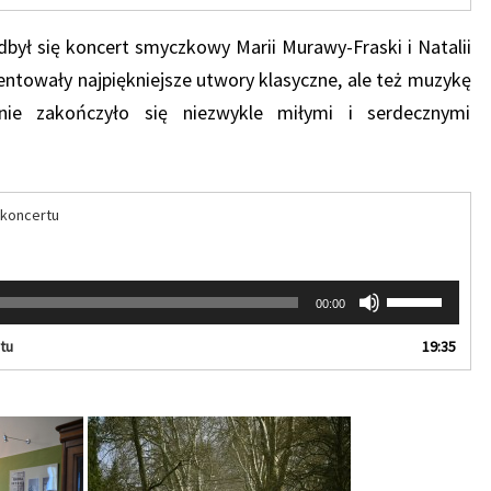
góry
oraz
odbył się koncert smyczkowy Marii Murawy-Fraski i Natalii
do
dołu
zentowały najpiękniejsze utwory klasyczne, ale też muzykę
aby
nie zakończyło się niezwykle miłymi i serdecznymi
zwiększyć
lub
zmniejszyć
głośność.
 koncertu
Używaj
00:00
strzałek
do
tu
19:35
góry
oraz
do
dołu
aby
zwiększyć