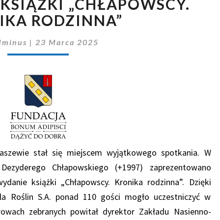
 KSIĄŻKI „CHŁAPOWSCY.
KSIĄŻKI
„CHŁAPOWSCY.
IKA RODZINNA”
KRONIKA
RODZINNA”
dminus
|
23 Marca 2025
szewie stał się miejscem wyjątkowego spotkania. W
 Dezyderego Chłapowskiego (+1997) zaprezentowano
ydanie książki „Chłapowscy. Kronika rodzinna”. Dzięki
a Roślin S.A. ponad 110 gości mogło uczestniczyć w
łowach zebranych powitał dyrektor Zakładu Nasienno-