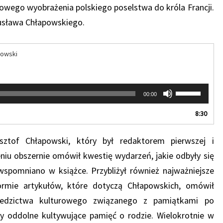
owego wyobrażenia polskiego poselstwa do króla Francji.
gusława Chłapowskiego.
powski
Używaj
00:00
strzałek
do
8:30
góry
oraz
ysztof Chłapowski, który był redaktorem pierwszej i
do
dołu
niu obszernie omówił kwestię wydarzeń, jakie odbyły się
aby
spomniano w książce. Przybliżył również najważniejsze
zwiększyć
lub
ormie artykułów, które dotyczą Chłapowskich, omówił
zmniejszyć
ziedzictwa kulturowego związanego z pamiątkami po
głośność.
wy oddolne kultywujące pamięć o rodzie. Wielokrotnie w