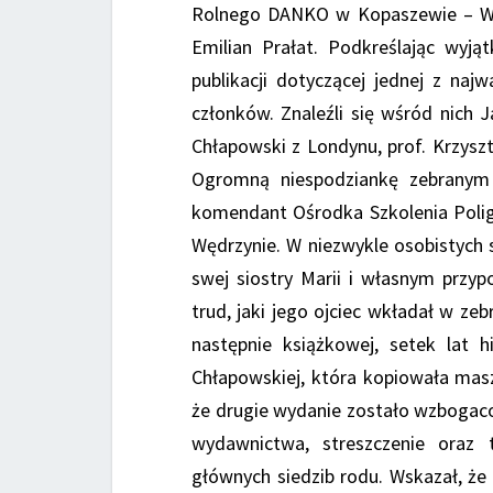
Rolnego DANKO w Kopaszewie – Wikt
Emilian Prałat. Podkreślając wyją
publikacji dotyczącej jednej z najw
członków. Znaleźli się wśród nich
Chłapowski z Londynu, prof. Krzys
Ogromną niespodziankę zebranym 
komendant Ośrodka Szkolenia Poli
Wędrzynie. W niezwykle osobistych
swej siostry Marii i własnym przypo
trud, jaki jego ojciec wkładał w ze
następnie książkowej, setek lat 
Chłapowskiej, która kopiowała masz
że drugie wydanie zostało wzbogac
wydawnictwa, streszczenie oraz 
głównych siedzib rodu. Wskazał, że