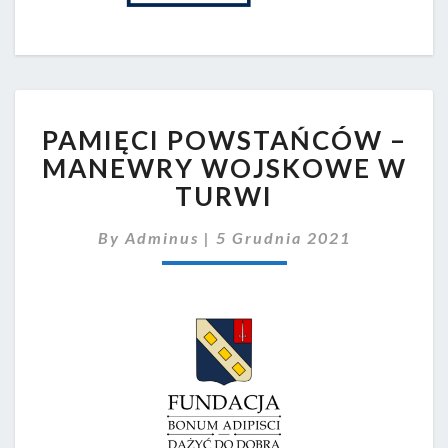
PAMIĘCI
PAMIĘCI POWSTAŃCÓW –
POWSTAŃCÓW
–
MANEWRY WOJSKOWE W
MANEWRY
TURWI
WOJSKOWE
W
By
Adminus
|
5 Grudnia 2021
TURWI