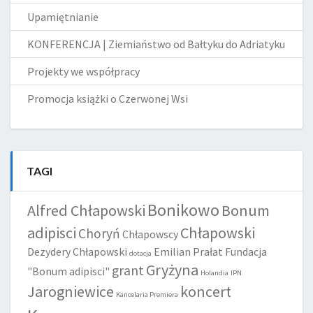
Upamiętnianie
KONFERENCJA | Ziemiaństwo od Bałtyku do Adriatyku
Projekty we współpracy
Promocja książki o Czerwonej Wsi
TAGI
Bonikowo
Alfred Chłapowski
Bonum
adipisci
Chłapowski
Choryń
Chłapowscy
Dezydery Chłapowski
Emilian Prałat
Fundacja
dotacja
Gryżyna
grant
"Bonum adipisci"
Holandia
IPN
Jarogniewice
koncert
Kancelaria Premiera