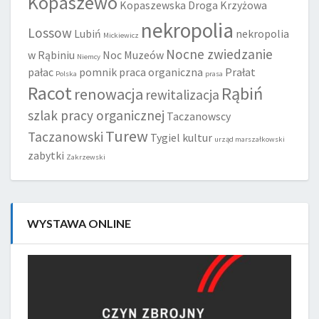
Kopaszewo
Kopaszewska Droga Krzyżowa
nekropolia
Lossow
Lubiń
nekropolia
Mickiewicz
Nocne zwiedzanie
w Rąbiniu
Noc Muzeów
Niemcy
pałac
pomnik
praca organiczna
Prałat
Polska
prasa
Racot
Rąbiń
renowacja
rewitalizacja
szlak pracy organicznej
Taczanowscy
Turew
Taczanowski
Tygiel kultur
urząd marszałkowski
zabytki
Zakrzewski
WYSTAWA ONLINE