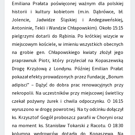
Emiliana Prałata poświęconej ważnym dla polskiej
historii i kultury kobietom (m.in. Dąbrówce, bł.
Jolencie, Jadwidze Śląskiej i Andegaweńskiej,
Antoninie, Tekli i Wandzie Chłapowskim). Około 15:15
pielgrzymi dotarli do Rąbinia. Po krótkiej wizycie w
miejscowym kościele, w imieniu wszystkich obecnych
na grobie gen. Chłapowskiego kwiaty złożył jego
praprawnuk Piotr, który przyleciał na Kopaszewską
Drogę Krzyżową z Londynu. Później Emilian Prałat
pokazał efekty prowadzonych przez Fundację „Bonum
adipisci” – Dążyć do dobra prac renowacyjnych przy
nekropolii. Na uczestników przy miejscowej świetlicy
czekał pożywny żurek i chwila odpoczynku. O 16:15
wyruszono w drogę powrotnej. Na ty odcinku dołączył
ks. Krzysztof Gogół proboszcz parafii w Choryni oraz
na moment ks. Stanisław Tokarski z Racotu. O 18:30
kolumna wędrowców dotarła do Kopaszewa. Na