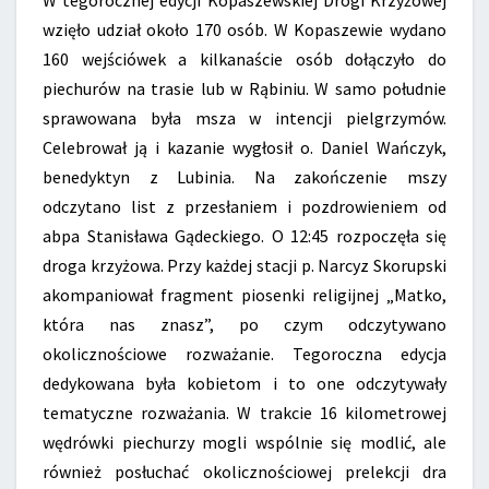
wzięło udział około 170 osób. W Kopaszewie wydano
160 wejściówek a kilkanaście osób dołączyło do
piechurów na trasie lub w Rąbiniu. W samo południe
sprawowana była msza w intencji pielgrzymów.
Celebrował ją i kazanie wygłosił o. Daniel Wańczyk,
benedyktyn z Lubinia. Na zakończenie mszy
odczytano list z przesłaniem i pozdrowieniem od
abpa Stanisława Gądeckiego. O 12:45 rozpoczęła się
droga krzyżowa. Przy każdej stacji p. Narcyz Skorupski
akompaniował fragment piosenki religijnej „Matko,
która nas znasz”, po czym odczytywano
okolicznościowe rozważanie. Tegoroczna edycja
dedykowana była kobietom i to one odczytywały
tematyczne rozważania. W trakcie 16 kilometrowej
wędrówki piechurzy mogli wspólnie się modlić, ale
również posłuchać okolicznościowej prelekcji dra