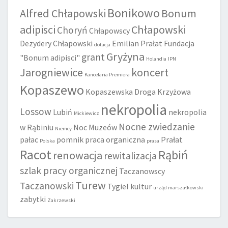
Bonikowo
Alfred Chłapowski
Bonum
adipisci
Chłapowski
Choryń
Chłapowscy
Dezydery Chłapowski
Emilian Prałat
Fundacja
dotacja
Gryżyna
grant
"Bonum adipisci"
Holandia
IPN
Jarogniewice
koncert
Kancelaria Premiera
Kopaszewo
Kopaszewska Droga Krzyżowa
nekropolia
Lossow
Lubiń
nekropolia
Mickiewicz
Nocne zwiedzanie
w Rąbiniu
Noc Muzeów
Niemcy
pałac
pomnik
praca organiczna
Prałat
Polska
prasa
Racot
Rąbiń
renowacja
rewitalizacja
szlak pracy organicznej
Taczanowscy
Turew
Taczanowski
Tygiel kultur
urząd marszałkowski
zabytki
Zakrzewski