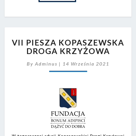
VII
VII PIESZA KOPASZEWSKA
PIESZA
KOPASZEWSKA
DROGA KRZYŻOWA
DROGA
KRZYŻOWA
By
Adminus
|
14 Września 2021
W tegorocznej edycji Kopaszewskiej Drogi Krzyżowej