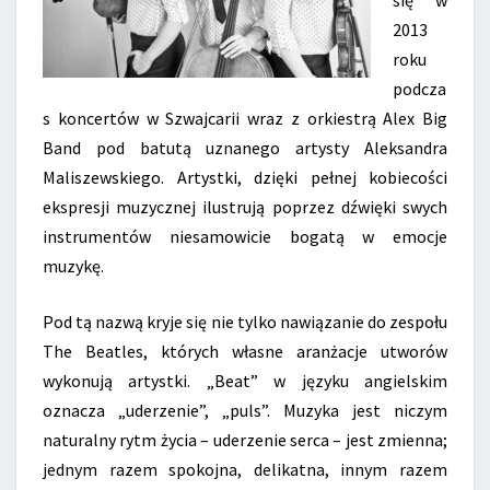
się w
2013
roku
podcza
s koncertów w Szwajcarii wraz z orkiestrą Alex Big
Band pod batutą uznanego artysty Aleksandra
Maliszewskiego. Artystki, dzięki pełnej kobiecości
ekspresji muzycznej ilustrują poprzez dźwięki swych
instrumentów niesamowicie bogatą w emocje
muzykę.
Pod tą nazwą kryje się nie tylko nawiązanie do zespołu
The Beatles, których własne aranżacje utworów
wykonują artystki. „Beat” w języku angielskim
oznacza „uderzenie”, „puls”. Muzyka jest niczym
naturalny rytm życia – uderzenie serca – jest zmienna;
jednym razem spokojna, delikatna, innym razem