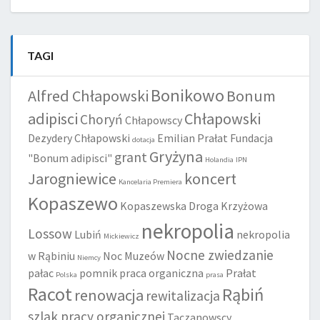
TAGI
Bonikowo
Alfred Chłapowski
Bonum
adipisci
Chłapowski
Choryń
Chłapowscy
Dezydery Chłapowski
Emilian Prałat
Fundacja
dotacja
Gryżyna
grant
"Bonum adipisci"
Holandia
IPN
Jarogniewice
koncert
Kancelaria Premiera
Kopaszewo
Kopaszewska Droga Krzyżowa
nekropolia
Lossow
Lubiń
nekropolia
Mickiewicz
Nocne zwiedzanie
w Rąbiniu
Noc Muzeów
Niemcy
pałac
pomnik
praca organiczna
Prałat
Polska
prasa
Racot
Rąbiń
renowacja
rewitalizacja
szlak pracy organicznej
Taczanowscy