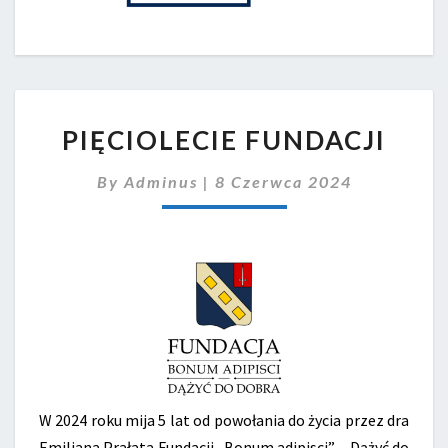
PIĘCIOLECIE
PIĘCIOLECIE FUNDACJI
FUNDACJI
By
Adminus
|
8 Czerwca 2024
W 2024 roku mija 5 lat od powołania do życia przez dra
Emiliana Prałata Fundacji „Bonum adipisci” – Dążyć do