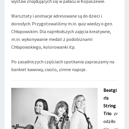
wystaw znajdujących się w pałacu w Kopaszewie.
Warsztaty i animacje adresowane są do dzieci i
dorosłych. Przygotowaliśmy m.in. quiz wiedzy o gen.
Chłapowskim. Dla najmłodszych zajęcia kreatywne,
m.in. wykonywanie medali z podobiznami
Chłapowskiego, kolorowanki itp.
Po zasadniczych częściach spotkania zapraszamy na
bankiet kawowy, ciasto, zimne napoje.
Beatgi
rls
String
Trio
zr
odziło