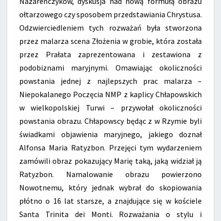
Nazareńczyków, dyskusja nad nową formułą obrazu
ołtarzowego czy sposobem przedstawiania Chrystusa.
Odzwierciedleniem tych rozważań była stworzona
przez malarza scena Złożenia w grobie, która została
przez Prałata zaprezentowana i zestawiona z
podobiznami maryjnymi. Omawiając okoliczności
powstania jednej z najlepszych prac malarza –
Niepokalanego Poczęcia NMP z kaplicy Chłapowskich
w wielkopolskiej Turwi – przywołał okoliczności
powstania obrazu. Chłapowscy będąc z w Rzymie byli
świadkami objawienia maryjnego, jakiego doznał
Alfonsa Maria Ratyzbon. Przejęci tym wydarzeniem
zamówili obraz pokazujący Marię taką, jaką widział ją
Ratyzbon. Namalowanie obrazu powierzono
Nowotnemu, który jednak wybrał do skopiowania
płótno o 16 lat starsze, a znajdujące się w kościele
Santa Trinita dei Monti. Rozważania o stylu i