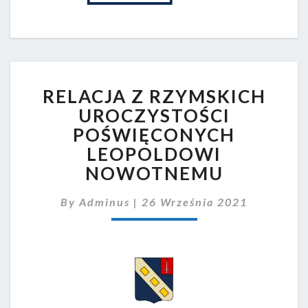
RELACJA
RELACJA Z RZYMSKICH
Z
RZYMSKICH
UROCZYSTOŚCI
UROCZYSTOŚCI
POŚWIĘCONYCH
POŚWIĘCONYCH
LEOPOLDOWI
LEOPOLDOWI
NOWOTNEMU
NOWOTNEMU
By
Adminus
|
26 Września 2021