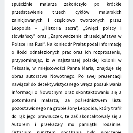
spuściźnie malarza zakończyło po krótkie
przedstawienie trzech cyklów malarskich
zainicjowanych i częściowo tworzonych przez
Leopolda – „Historia sacra”, „Święci polscy i
słowiańscy” oraz „Zaprowadzenie chrześcijaństwa w
Polsce i na Rusi”. Na koniec dr Prałat podał informację
o ilości odnalezionych prac oraz ich rozproszeniu,
przypominając, iż w najstarszej polskiej kolonii w
Teksasie, w miejscowości Panna Maria, znajduje się
obraz autorstwa Nowotnego. Po swej prezentacji
nawiązał do detektywistycznego wręcz poszukiwania
informacji o Nowotnym oraz skontaktowaniu się z
potomkami malarza, za pośrednictwem listu
pozostawionego na grobie żony Leopolda, który trafił
do rąk jego prawnuczek, te zaś skontaktowały się z
Autorem i przekazały mu pamiątki rodzinne.
Ostatnim punktem spotkania było wręczenie