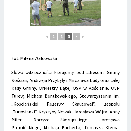
◄
1
2
3
4
►
Fot. Milena Waldowska
Słowa wdzięczności kierujemy pod adresem: Gminy
Kościan, Andrzeja Przybyły i Mirosława Dudy oraz całej
Rady Gminy, Orkiestry Dętej OSP w Kościanie, OSP
Turew, Michała Bentkowskiego, Stowarzyszenia im.
„Kościańskiej Rezerwy Skautowej”, zespołu
„Turewianki”, Krystyny Nowak, Jarosława Wójta, Anny
Miler, Narcyza Skorupskiego, Jarosława
Promińskiego, Michała Bucherta, Tomasza Klema,