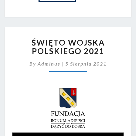
ŚWIĘTO
ŚWIĘTO WOJSKA
WOJSKA
POLSKIEGO
POLSKIEGO 2021
2021
By
Adminus
|
5 Sierpnia 2021