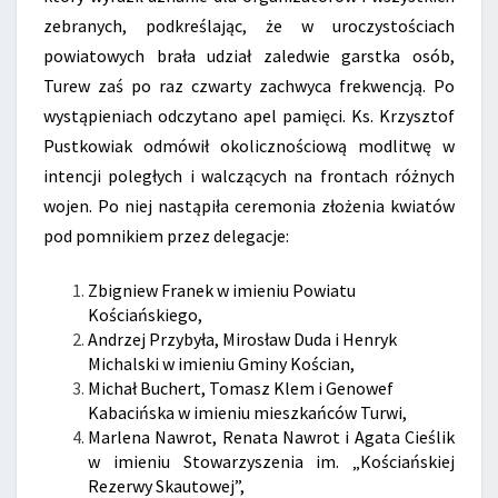
zebranych, podkreślając, że w uroczystościach
powiatowych brała udział zaledwie garstka osób,
Turew zaś po raz czwarty zachwyca frekwencją. Po
wystąpieniach odczytano apel pamięci. Ks. Krzysztof
Pustkowiak odmówił okolicznościową modlitwę w
intencji poległych i walczących na frontach różnych
wojen. Po niej nastąpiła ceremonia złożenia kwiatów
pod pomnikiem przez delegacje:
Zbigniew Franek w imieniu Powiatu
Kościańskiego,
Andrzej Przybyła, Mirosław Duda i Henryk
Michalski w imieniu Gminy Kościan,
Michał Buchert, Tomasz Klem i Genowef
Kabacińska w imieniu mieszkańców Turwi,
Marlena Nawrot, Renata Nawrot i Agata Cieślik
w imieniu Stowarzyszenia im. „Kościańskiej
Rezerwy Skautowej”,