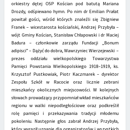
orkiestry dętej OSP Kościan pod batutą Mariana
Drozdy, odśpiewano hymn. Po nim dr Emilian Prałat
powitał gości, wśród których znaleźli się Zbigniew
Franek – wicestarosta kościański, Andrzej Przybyła –
wójt Gminy Kościan, Stanisław Chłapowski i dr Maciej
Badura – członkowie zarządu Fundacji „Bonum
adipisci” – Dążyć do dobra, Wawrzyniec Wierzejewski –
prezes oddziału wielkopolskiego Towarzystwa
Pamięci Powstania Wielkopolskiego 1918–1919, ks.
Krzysztof Pustkowiak, Piotr Kaczmarek – dyrektor
Zespołu Szkół w Racocie oraz licznie zebrani
mieszkańcy okolicznych miejscowości. W kolejnych
słowach prowadzący przypomniał wkład mieszkańców
regionu w walki niepodległościowe oraz podkreślił
rolę pamięci i przekazywania tradycji młodemu
pokoleniu. Następnie głos zabrał Andrzej Przybyła,
który wyraził uznanie dla organizatorów i wszystkich