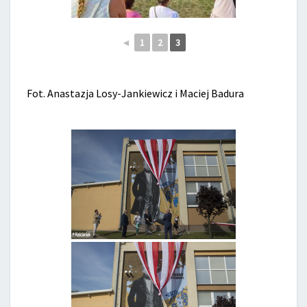
◄
1
2
3
Fot. Anastazja Losy-Jankiewicz i Maciej Badura