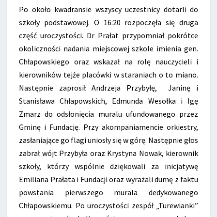
Po około kwadransie wszyscy uczestnicy dotarli do
szkoły podstawowej. O 16:20 rozpoczęła się druga
część uroczystości. Dr Prałat przypomniał pokrótce
okoliczności nadania miejscowej szkole imienia gen.
Chłapowskiego oraz wskazał na rolę nauczycieli i
kierowników tejże placówki w staraniach o to miano.
Następnie zaprosił Andrzeja Przybyłę, Janinę i
Stanisława Chłapowskich, Edmunda Wesołka i Igę
Zmarz do odsłonięcia muralu ufundowanego przez
Gminę i Fundację. Przy akompaniamencie orkiestry,
zasłaniające go flagi uniosły się w górę. Następnie głos
zabrał wójt Przybyła oraz Krystyna Nowak, kierownik
szkoły, którzy wspólnie dziękowali za inicjatywę
Emiliana Prałata i Fundacji oraz wyrażali dumę z faktu
powstania pierwszego murala dedykowanego
Chłapowskiemu. Po uroczystości zespół „Turewianki”