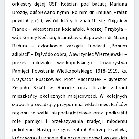
orkiestry dętej OSP Kościan pod batutą Mariana
Drozdy, odśpiewano hymn. Po nim dr Emilian Prałat
powitał gości, wśród których znaleźli się Zbigniew
Franek – wicestarosta kościański, Andrzej Przybyła –
wójt Gminy Kościan, Stanisław Chłapowski i dr Maciej
Badura – członkowie zarządu Fundacji „Bonum
adipisci” – Dążyć do dobra, Wawrzyniec Wierzejewski –
prezes oddziału wielkopolskiego Towarzystwa
Pamięci Powstania Wielkopolskiego 1918–1919, ks.
Krzysztof Pustkowiak, Piotr Kaczmarek – dyrektor
Zespołu Szkół w Racocie oraz licznie zebrani
mieszkańcy okolicznych miejscowości. W kolejnych
słowach prowadzący przypomniał wkład mieszkańców
regionu w walki niepodległościowe oraz podkreślił
rolę pamięci i przekazywania tradycji młodemu
pokoleniu. Następnie głos zabrał Andrzej Przybyła,
który wyraził uznanie dla organizatorów i wszystkich