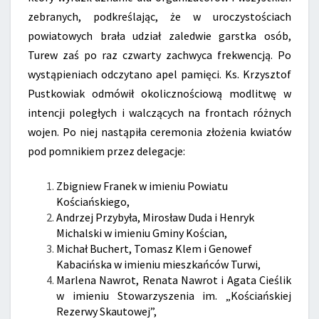
zebranych, podkreślając, że w uroczystościach
powiatowych brała udział zaledwie garstka osób,
Turew zaś po raz czwarty zachwyca frekwencją. Po
wystąpieniach odczytano apel pamięci. Ks. Krzysztof
Pustkowiak odmówił okolicznościową modlitwę w
intencji poległych i walczących na frontach różnych
wojen. Po niej nastąpiła ceremonia złożenia kwiatów
pod pomnikiem przez delegacje:
Zbigniew Franek w imieniu Powiatu
Kościańskiego,
Andrzej Przybyła, Mirosław Duda i Henryk
Michalski w imieniu Gminy Kościan,
Michał Buchert, Tomasz Klem i Genowef
Kabacińska w imieniu mieszkańców Turwi,
Marlena Nawrot, Renata Nawrot i Agata Cieślik
w imieniu Stowarzyszenia im. „Kościańskiej
Rezerwy Skautowej”,