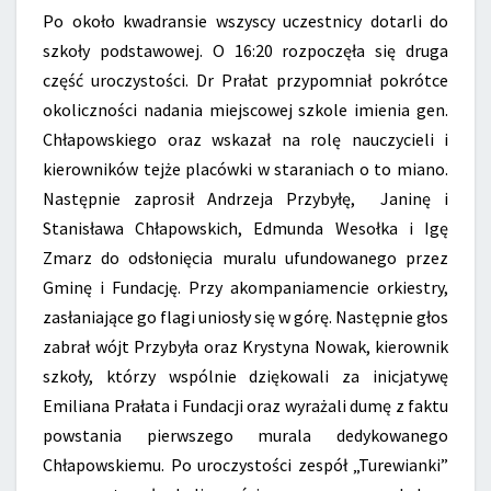
Po około kwadransie wszyscy uczestnicy dotarli do
szkoły podstawowej. O 16:20 rozpoczęła się druga
część uroczystości. Dr Prałat przypomniał pokrótce
okoliczności nadania miejscowej szkole imienia gen.
Chłapowskiego oraz wskazał na rolę nauczycieli i
kierowników tejże placówki w staraniach o to miano.
Następnie zaprosił Andrzeja Przybyłę, Janinę i
Stanisława Chłapowskich, Edmunda Wesołka i Igę
Zmarz do odsłonięcia muralu ufundowanego przez
Gminę i Fundację. Przy akompaniamencie orkiestry,
zasłaniające go flagi uniosły się w górę. Następnie głos
zabrał wójt Przybyła oraz Krystyna Nowak, kierownik
szkoły, którzy wspólnie dziękowali za inicjatywę
Emiliana Prałata i Fundacji oraz wyrażali dumę z faktu
powstania pierwszego murala dedykowanego
Chłapowskiemu. Po uroczystości zespół „Turewianki”