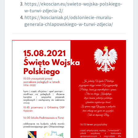
https://ekoscian.eu/swieto-wojska-polskiego-
w-turwi-zdjecia-2/
https://koscianiak.pl/odsloniecie-muralu-
generala-chlapowskiego-w-turwi-zdjecia/