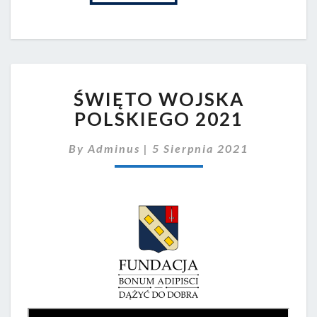
ŚWIĘTO
ŚWIĘTO WOJSKA
WOJSKA
POLSKIEGO
POLSKIEGO 2021
2021
By
Adminus
|
5 Sierpnia 2021