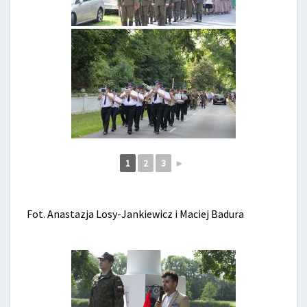
1
2
3
►
Fot. Anastazja Losy-Jankiewicz i Maciej Badura