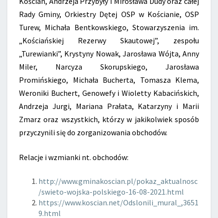
Kościan, Andrzeja Przybyły i Mirosława Dudy oraz całej
Rady Gminy, Orkiestry Dętej OSP w Kościanie, OSP
Turew, Michała Bentkowskiego, Stowarzyszenia im.
„Kościańskiej Rezerwy Skautowej”, zespołu
„Turewianki”, Krystyny Nowak, Jarosława Wójta, Anny
Miler, Narcyza Skorupskiego, Jarosława
Promińskiego, Michała Bucherta, Tomasza Klema,
Weroniki Buchert, Genowefy i Wioletty Kabacińskich,
Andrzeja Jurgi, Mariana Prałata, Katarzyny i Marii
Zmarz oraz wszystkich, którzy w jakikolwiek sposób
przyczynili się do zorganizowania obchodów.
Relacje i wzmianki nt. obchodów:
http://www.gminakoscian.pl/pokaz_aktualnosc
/swieto-wojska-polskiego-16-08-2021.html
https://www.koscian.net/Odslonili_mural_,3651
9.html