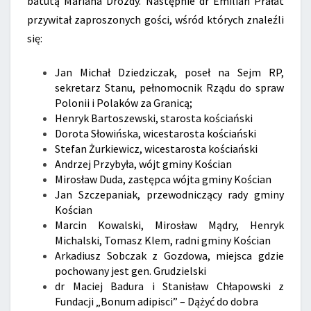
batutą Mariana Drozdy. Następnie dr Emilian Prałat
przywitał zaproszonych gości, wśród których znaleźli
się:
Jan Michał Dziedziczak, poseł na Sejm RP,
sekretarz Stanu, pełnomocnik Rządu do spraw
Polonii i Polaków za Granicą;
Henryk Bartoszewski, starosta kościański
Dorota Słowińska, wicestarosta kościański
Stefan Żurkiewicz, wicestarosta kościański
Andrzej Przybyła, wójt gminy Kościan
Mirosław Duda, zastępca wójta gminy Kościan
Jan Szczepaniak, przewodniczący rady gminy
Kościan
Marcin Kowalski, Mirosław Mądry, Henryk
Michalski, Tomasz Klem, radni gminy Kościan
Arkadiusz Sobczak z Gozdowa, miejsca gdzie
pochowany jest gen. Grudzielski
dr Maciej Badura i Stanisław Chłapowski z
Fundacji „Bonum adipisci” – Dążyć do dobra