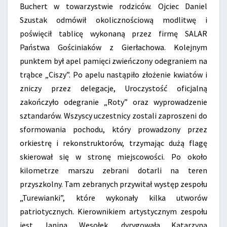
Buchert w towarzystwie rodziców. Ojciec Daniel
Szustak odmówił okolicznościową modlitwę i
poświęcił tablicę wykonaną przez firmę SALAR
Państwa Gościniaków z Gierłachowa. Kolejnym
punktem był apel pamięci zwieńczony odegraniem na
trąbce „Ciszy”. Po apelu nastąpiło złożenie kwiatów i
zniczy przez delegacje, Uroczystość oficjalną
zakończyło odegranie „Roty” oraz wyprowadzenie
sztandarów. Wszyscy uczestnicy zostali zaproszeni do
sformowania pochodu, który prowadzony przez
orkiestrę i rekonstruktorów, trzymając dużą flagę
skierował się w stronę miejscowości. Po około
kilometrze marszu zebrani dotarli na teren
przyszkolny. Tam zebranych przywitał występ zespołu
„Turewianki”, które wykonały kilka utworów
patriotycznych. Kierownikiem artystycznym zespołu
jest Janina Wesołek, dyrygowała Katarzyna