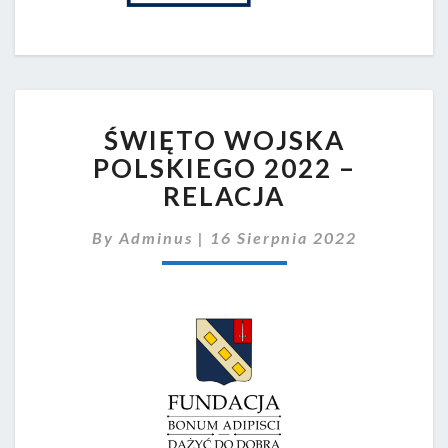
ŚWIĘTO
ŚWIĘTO WOJSKA
WOJSKA
POLSKIEGO
POLSKIEGO 2022 –
2022
RELACJA
–
RELACJA
By
Adminus
|
16 Sierpnia 2022