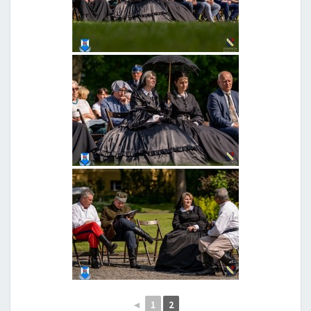
◄
1
2