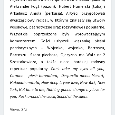
Aleksander Fogt (puzon), Hubert Humerski (tuba) i
Arkadiusz Anioła (perkusja). Artyści przygotowali
dwuczęściowy recital, w którym znalazły się utwory
wojskowe, patriotyczne oraz rozrywkowe i popularne.
Wszystkie poprzedzone były wprowadzającym
komentarzem. Gości usłyszeli wiązankę pieśni
patriotycznych – Wojenko, wojenko, Bartoszu,
Bartoszu Szara piechota, Ojczyzno ma Walz nr 2
Szostakowicza, a także nieco bardziej radosny
repertuar popularny:
Can’t take my eyes off you
,
Carmen – pieśń torreadora
,
Despacito meets Mozart
,
Hakunah matata
,
How deep is your love
,
New York, New
York
,
Not time to die
,
Nothing gonna change my love for
you
,
Rock around the clock
,
Sound of the silent
.
Views: 345