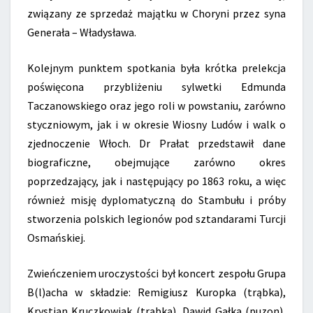
związany ze sprzedaż majątku w Choryni przez syna
Generała – Władysława.
Kolejnym punktem spotkania była krótka prelekcja
poświęcona przybliżeniu sylwetki Edmunda
Taczanowskiego oraz jego roli w powstaniu, zarówno
styczniowym, jak i w okresie Wiosny Ludów i walk o
zjednoczenie Włoch. Dr Prałat przedstawił dane
biograficzne, obejmujące zarówno okres
poprzedzający, jak i następujący po 1863 roku, a więc
również misję dyplomatyczną do Stambułu i próby
stworzenia polskich legionów pod sztandarami Turcji
Osmańskiej.
Zwieńczeniem uroczystości był koncert zespołu Grupa
B(l)acha w składzie: Remigiusz Kuropka (trąbka),
Krystian Kruczkowiak (trąbka), Dawid Gałka (puzon),