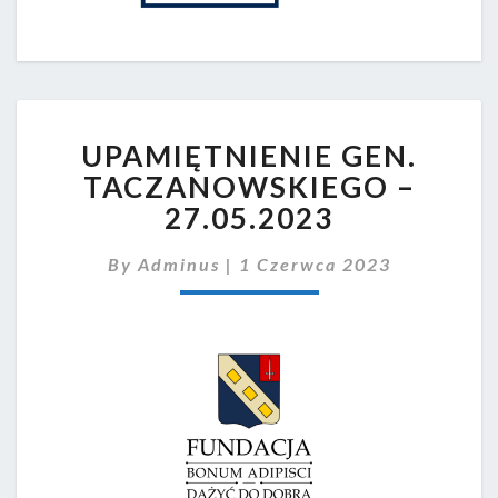
UPAMIĘTNIENIE
UPAMIĘTNIENIE GEN.
GEN.
TACZANOWSKIEGO
TACZANOWSKIEGO –
–
27.05.2023
27.05.2023
By
Adminus
|
1 Czerwca 2023