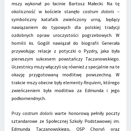
mszy wykonał po łacinie Bartosz Małecki. Na tę
okoliczność w kościele stanęło
castrum doloris
–
symboliczny katafalk zwieńczony urną, będący
nawiązaniem do typowych dla polskiej tradycji
ozdobnych opraw uroczystości pogrzebowych. W
homilii ks. Gogół nawiązał do biografii Generała
przywołując relacje z potyczki o Pyzdry, jaka była
pierwszym sukcesem powstańczy Taczanowskiego.
Uczestnicy mszy włączyli się również z specjalnie na te
okazję przygotowaną modlitwę powszechną. W
trakcie mszy obecne były elementy
Requiem
, którego
zwieńczeniem była modlitwa za Edmunda i jego
podkomendnych.
Przy
castrum doloris
warte honorową pełniły poczty
sztandarowe ze Społecznej Szkoły Podstawowej im.
Edmunda Taczanowskiego, OSP Choryń oraz