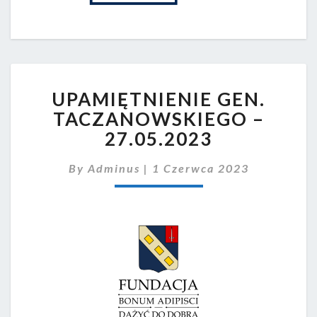
UPAMIĘTNIENIE
UPAMIĘTNIENIE GEN.
GEN.
TACZANOWSKIEGO
TACZANOWSKIEGO –
–
27.05.2023
27.05.2023
By
Adminus
|
1 Czerwca 2023